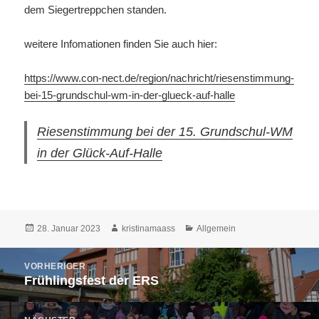
dem Siegertreppchen standen.
weitere Infomationen finden Sie auch hier:
https://www.con-nect.de/region/nachricht/riesenstimmung-
bei-15-grundschul-wm-in-der-glueck-auf-halle
Riesenstimmung bei der 15. Grundschul-WM
in der Glück-Auf-Halle
Veröffentlicht
Autor
Kategorien
28. Januar 2023
kristinamaass
Allgemein
am
Beitragsnavigation
VORHERIGER
Frühlingsfest der ERS
Vorheriger
Beitrag: