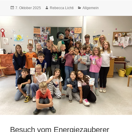
Veröffentlicht
Autor
Kategorien
7. Oktober 2025
Rebecca Lichti
Allgemein
am
Besuch vom Energiezauberer