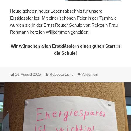
Heute geht ein neuer Lebensabschnitt für unsere
Erstklässler los. Mit einer schönen Feier in der Turnhalle
wurden sie in der Ernst Reuter Schule von Rektorin Frau
Rohmann herzlich Willkommen geheißen!
Wir wünschen allen Erstklässlern einen guten Start in
die Schule!
Veröffentlicht
Autor
Kategorien
16. August 2025
Rebecca Lichti
Allgemein
am