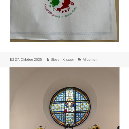
Veröffentlicht
Autor
Kategorien
27. Oktober 2025
Steven Knauer
Allgemein
am