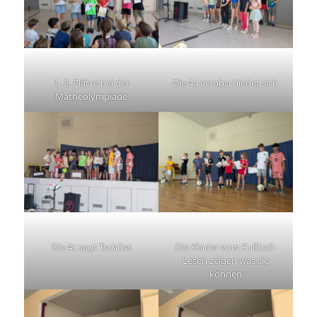
1.-3. Plätze bei der
Die 4a verabschiedet sich
Matheolympiade
Die 4c sagt Tschüss
Die Kinder vom Fußball-
Lesen zeigen was sie
können