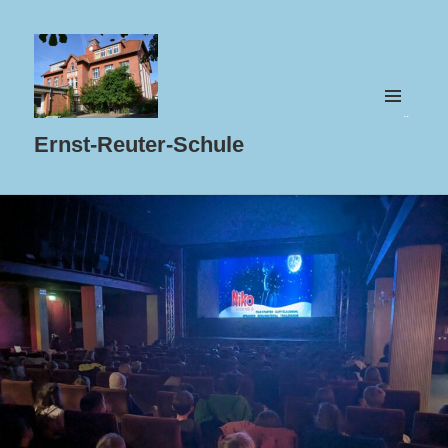
MENÜ
UND
Ernst-Reuter-Schule
WIDGETS