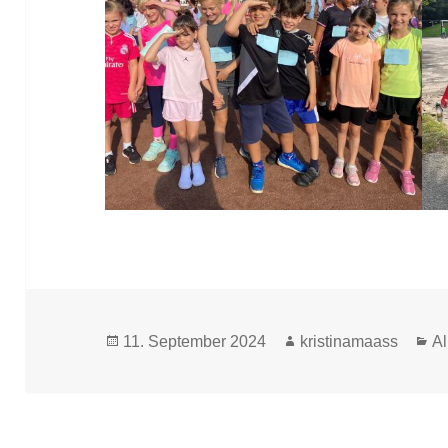
Veröffentlicht
Autor
Ka
11. September 2024
kristinamaass
A
am