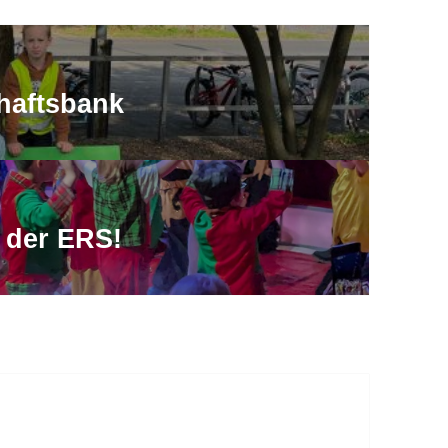
haftsbank
r der ERS!