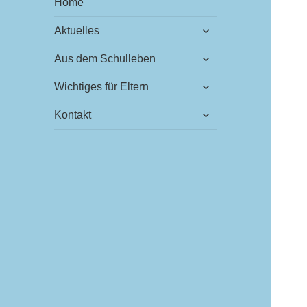
Home
untermenü
Aktuelles
öffnen
untermenü
Aus dem Schulleben
öffnen
untermenü
Wichtiges für Eltern
öffnen
untermenü
Kontakt
öffnen