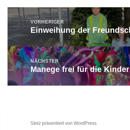
Beitragsnavigation
VORHERIGER
Einweihung der Freundsc
Vorheriger
Beitrag:
NÄCHSTER
Manege frei für die Kinde
Nächster
Beitrag:
Stolz präsentiert von WordPress