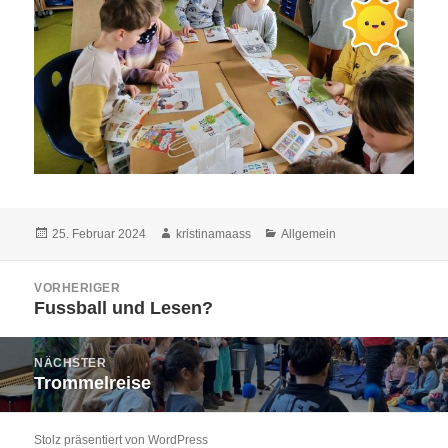
Veröffentlicht
Autor
Kategorien
25. Februar 2024
kristinamaass
Allgemein
am
Beitragsnavigation
VORHERIGER
Fussball und Lesen?
Vorheriger
Beitrag:
NÄCHSTER
Trommelreise
Nächster
Beitrag:
Stolz präsentiert von WordPress