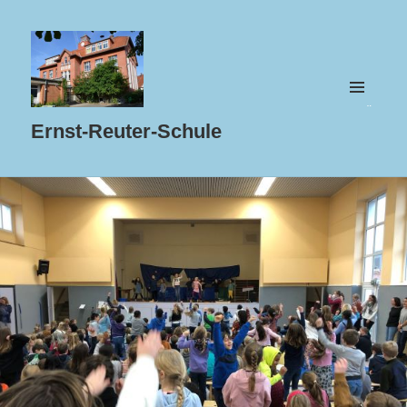
MENÜ
UND
Ernst-Reuter-Schule
WIDGETS