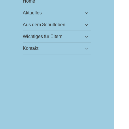
Home
untermenü
Aktuelles
öffnen
untermenü
Aus dem Schulleben
öffnen
untermenü
Wichtiges für Eltern
öffnen
untermenü
Kontakt
öffnen