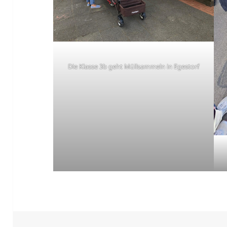
Die Klasse 3b geht Müllsammeln in Egestorf