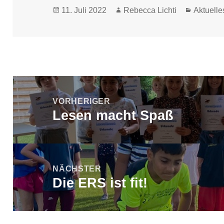
Veröffentlicht
Autor
Kategor
11. Juli 2022
Rebecca Lichti
Aktuelle
am
Beitragsnavigation
VORHERIGER
Lesen macht Spaß
Vorheriger
Beitrag:
NÄCHSTER
Die ERS ist fit!
Nächster
Beitrag: