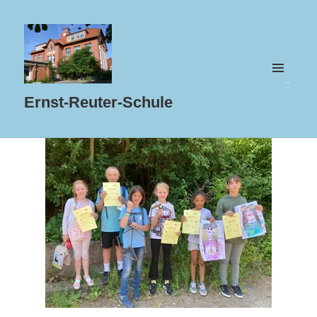
MENÜ
UND
Ernst-Reuter-Schule
WIDGETS