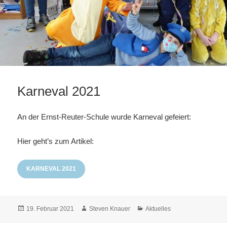
Karneval 2021
An der Ernst-Reuter-Schule wurde Karneval gefeiert:
Hier geht’s zum Artikel:
KARNEVAL 2021
Veröffentlicht
Autor
Kategorien
19. Februar 2021
Steven Knauer
Aktuelles
am