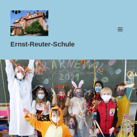
MENÜ
UND
Ernst-Reuter-Schule
WIDGETS